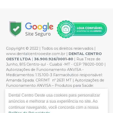
Copyright © 2022 | Todos os direitos reservados |
www.dentalcentrooeste.com.br |
DENTAL CENTRO
OESTE LTDA
|
36.900.926/0001-80
| Rua Treze de
Junho, 815 Centro-sul - Cuiabá -MT - CEP 78020-000 |
Autorizações de Funcionamento ANVISA -
Medicamentos: 1.15.100-3 Farmacêutico responsável:
Amanda Spada. CRF/MT nº 2631 MT | Autorizações de
Funcionamento ANVISA – Produtos para Saúde:
8.26236-5 (516102253L8W) | Política de Privacidade e
Dental Centro Oeste
usa cookies para personalizar
Segurança - Fotos meramente ilustrativas - Os preços e
anúncios e melhorar a sua experiência no site. Ao
condições da loja virtual estão sujeitos a alterações. Em
caso de divergência de preços no site, o valor válido é o
continuar navegando, você concorda com a nossa
do Carrinho de Compra. Não vendemos por atacado,