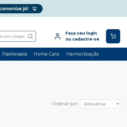
Faça seu login
ar por código
ou cadastre-se
Fisioterapia
Home Care
Harmonização
Ordenar por