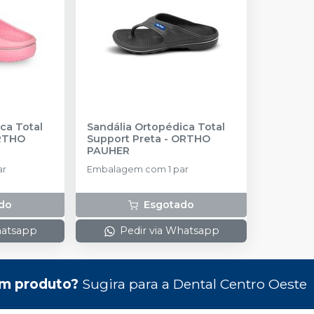
ca Total
Sandália Ortopédica Total
RTHO
Support Preta
-
ORTHO
PAUHER
ar
Embalagem com 1 par
do
Esgotado
hatsapp
Pedir via Whatsapp
m produto?
Sugira para a
Dental Centro Oeste