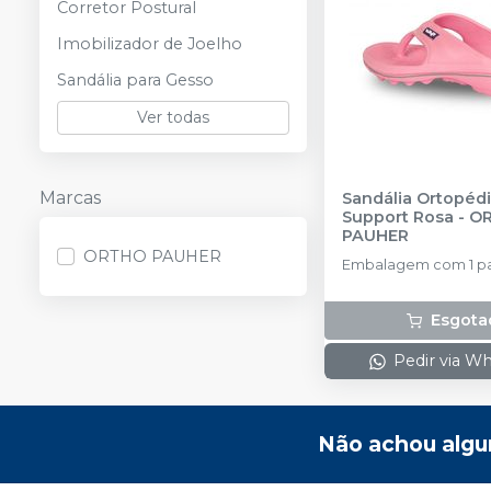
Corretor Postural
Imobilizador de Joelho
Sandália para Gesso
Ver todas
Marcas
Sandália Ortopédi
Support Rosa
-
O
PAUHER
ORTHO PAUHER
Embalagem com 1 p
Esgota
Pedir via W
Não achou algu