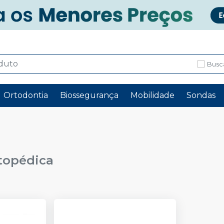
Busc
Ortodontia
Biossegurança
Mobilidade
Sondas
topédica