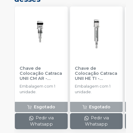
Chave de
Chave de
C
Colocação Catraca
Colocação Catraca
M
UNII CM AR
-
UNII HE TI
-
E
IMPLACIL
IMPLACIL
Embalagem com 1
Embalagem com 1
u
unidade.
unidade.
Esgotado
Esgotado
Pedir via
Pedir via
Whatsapp
Whatsapp