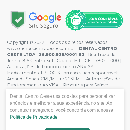
Copyright © 2022 | Todos os direitos reservados |
www.dentalcentrooeste.com.br |
DENTAL CENTRO
OESTE LTDA
|
36.900.926/0001-80
| Rua Treze de
Junho, 815 Centro-sul - Cuiabá -MT - CEP 78020-000 |
Autorizações de Funcionamento ANVISA -
Medicamentos: 1.15.100-3 Farmacêutico responsável:
Amanda Spada. CRF/MT nº 2631 MT | Autorizações de
Funcionamento ANVISA – Produtos para Saúde:
8.26236-5 (516102253L8W) | Política de Privacidade e
Dental Centro Oeste
usa cookies para personalizar
Segurança - Fotos meramente ilustrativas - Os preços e
anúncios e melhorar a sua experiência no site. Ao
condições da loja virtual estão sujeitos a alterações. Em
caso de divergência de preços no site, o valor válido é o
continuar navegando, você concorda com a nossa
do Carrinho de Compra. Não vendemos por atacado,
Política de Privacidade
.
por isso nos reservamos o direito de não atender
compras de grandes volumes pelo site.