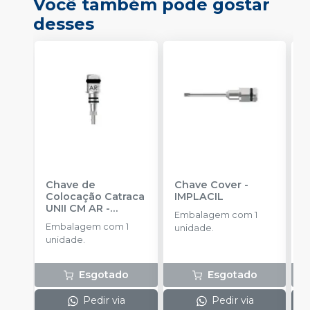
Você também pode gostar
desses
Chave de
Chave Cover
-
C
Colocação Catraca
IMPLACIL
C
UNII CM AR
-
U
Embalagem com 1
IMPLACIL
I
Embalagem com 1
E
unidade.
unidade.
u
Esgotado
Esgotado
Pedir via
Pedir via