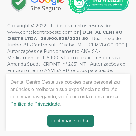
Copyright © 2022 | Todos os direitos reservados |
www.dentalcentrooeste.com.br |
DENTAL CENTRO
OESTE LTDA
|
36.900.926/0001-80
| Rua Treze de
Junho, 815 Centro-sul - Cuiabá -MT - CEP 78020-000 |
Autorizações de Funcionamento ANVISA -
Medicamentos: 1.15.100-3 Farmacêutico responsável:
Amanda Spada. CRF/MT nº 2631 MT | Autorizações de
Funcionamento ANVISA – Produtos para Saúde:
8.26236-5 (516102253L8W) | Política de Privacidade e
Dental Centro Oeste
usa cookies para personalizar
Segurança - Fotos meramente ilustrativas - Os preços e
condições da loja virtual estão sujeitos a alterações. Em
anúncios e melhorar a sua experiência no site. Ao
caso de divergência de preços no site, o valor válido é o
continuar navegando, você concorda com a nossa
do Carrinho de Compra. Não vendemos por atacado,
Política de Privacidade
.
por isso nos reservamos o direito de não atender
compras de grandes volumes pelo site.
continuar e fechar
E-commerce produzido por
Sou Odonto Ecommerce
.