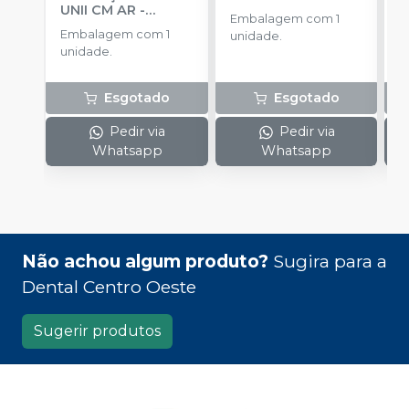
UNII CM AR
-
Embalagem com 1
E
IMPLACIL
Embalagem com 1
unidade.
u
unidade.
Esgotado
Esgotado
Pedir via
Pedir via
Whatsapp
Whatsapp
Não achou algum produto?
Sugira para a
Dental Centro Oeste
Sugerir produtos