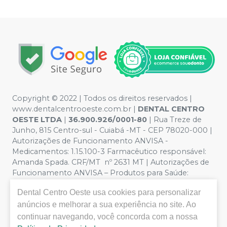
Copyright © 2022 | Todos os direitos reservados |
www.dentalcentrooeste.com.br |
DENTAL CENTRO
OESTE LTDA
|
36.900.926/0001-80
| Rua Treze de
Junho, 815 Centro-sul - Cuiabá -MT - CEP 78020-000 |
Autorizações de Funcionamento ANVISA -
Medicamentos: 1.15.100-3 Farmacêutico responsável:
Amanda Spada. CRF/MT nº 2631 MT | Autorizações de
Funcionamento ANVISA – Produtos para Saúde:
8.26236-5 (516102253L8W) | Política de Privacidade e
Dental Centro Oeste
usa cookies para personalizar
Segurança - Fotos meramente ilustrativas - Os preços e
anúncios e melhorar a sua experiência no site. Ao
condições da loja virtual estão sujeitos a alterações. Em
caso de divergência de preços no site, o valor válido é o
continuar navegando, você concorda com a nossa
do Carrinho de Compra. Não vendemos por atacado,