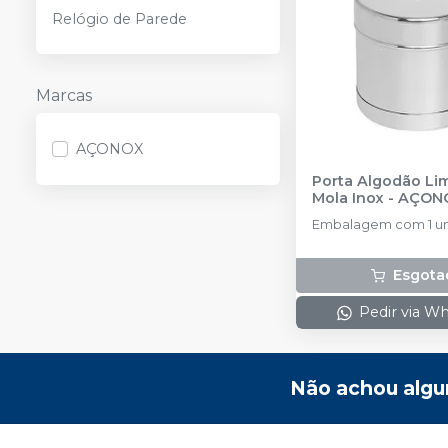
Relógio de Parede
Marcas
AÇONOX
Porta Algodão L
Mola Inox
-
AÇON
Embalagem com 1 un
Esgota
Pedir via W
Não achou algu