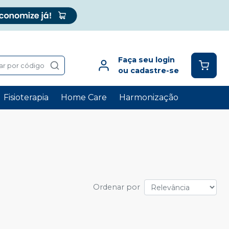
Faça seu login
ar por código
ou cadastre-se
Fisioterapia
Home Care
Harmonização
Ordenar por