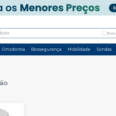
Busc
Ortodontia
Biossegurança
Mobilidade
Sondas
dão