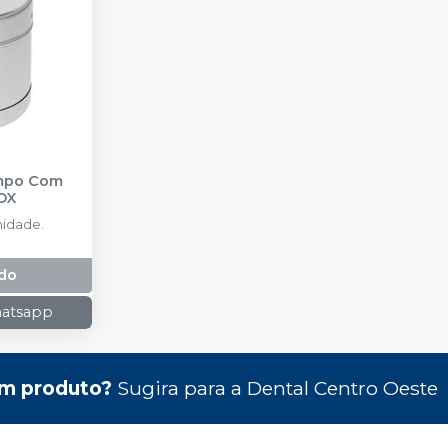
impo Com
OX
idade.
do
hatsapp
m produto?
Sugira para a
Dental Centro Oeste