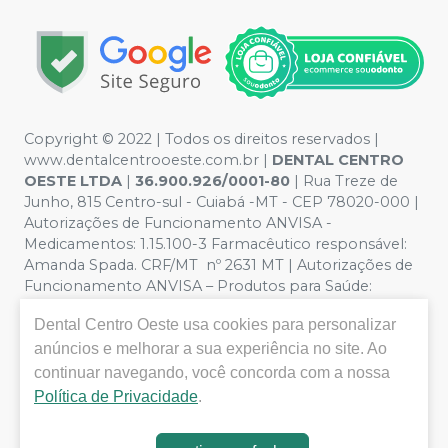
Copyright © 2022 | Todos os direitos reservados |
www.dentalcentrooeste.com.br |
DENTAL CENTRO
OESTE LTDA
|
36.900.926/0001-80
| Rua Treze de
Junho, 815 Centro-sul - Cuiabá -MT - CEP 78020-000 |
Autorizações de Funcionamento ANVISA -
Medicamentos: 1.15.100-3 Farmacêutico responsável:
Amanda Spada. CRF/MT nº 2631 MT | Autorizações de
Funcionamento ANVISA – Produtos para Saúde:
8.26236-5 (516102253L8W) | Política de Privacidade e
Dental Centro Oeste
usa cookies para personalizar
Segurança - Fotos meramente ilustrativas - Os preços e
anúncios e melhorar a sua experiência no site. Ao
condições da loja virtual estão sujeitos a alterações. Em
caso de divergência de preços no site, o valor válido é o
continuar navegando, você concorda com a nossa
do Carrinho de Compra. Não vendemos por atacado,
Política de Privacidade
.
por isso nos reservamos o direito de não atender
compras de grandes volumes pelo site.